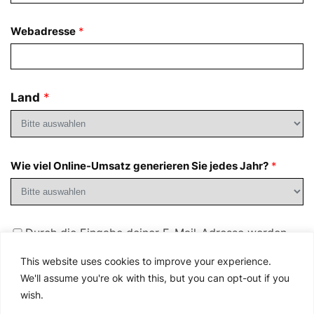
Webadresse
*
Land
*
Wie viel Online-Umsatz generieren Sie jedes Jahr?
*
Durch die Eingabe deiner E-Mail-Adresse werden
dir möglicherweise Marketing-E-Mails von Shopify und
This website uses cookies to improve your experience.
den an dieser Veranstaltung beteiligten
We'll assume you're ok with this, but you can opt-out if you
Partnerunternehmen zugesandt. Du kannst dich
wish.
jederzeit wieder abmelden. Lies unsere