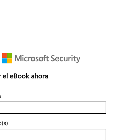
ar el eBook ahora
e
o(s)