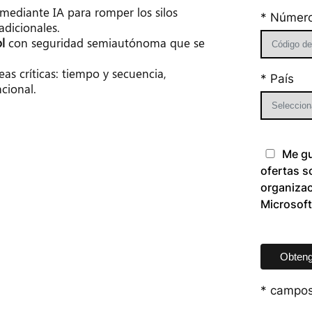
 mediante IA para romper los silos 
* Número
adicionales.
l
 con seguridad semiautónoma que se 
eas críticas: tiempo y secuencia, 
* País
cional.
Me gu
ofertas s
organizac
Microsof
Please
leave
this
field
* campos
empty.