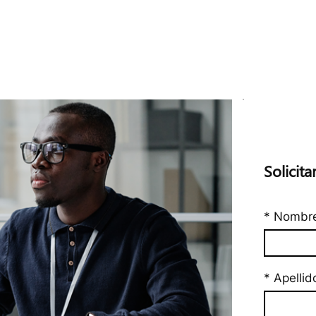
Solicit
* Nombr
* Apellid