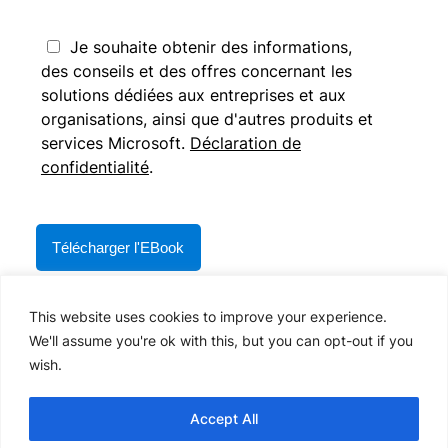
Je souhaite obtenir des informations,
des conseils et des offres concernant les
solutions dédiées aux entreprises et aux
organisations, ainsi que d'autres produits et
services Microsoft.
Déclaration de
confidentialité
.
Please
leave
this
field
* indique le champ requis
empty.
This website uses cookies to improve your experience.
We'll assume you're ok with this, but you can opt-out if you
wish.
Accept All