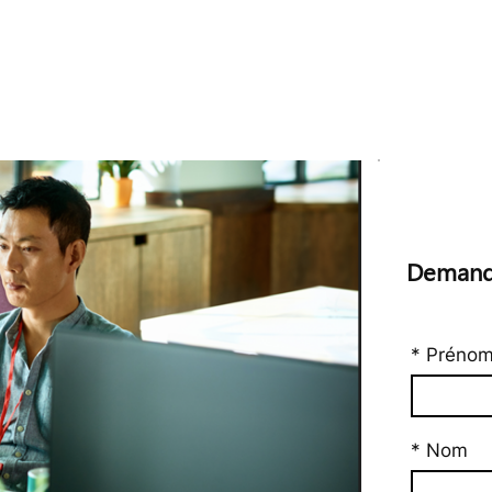
Demande
* Préno
* Nom