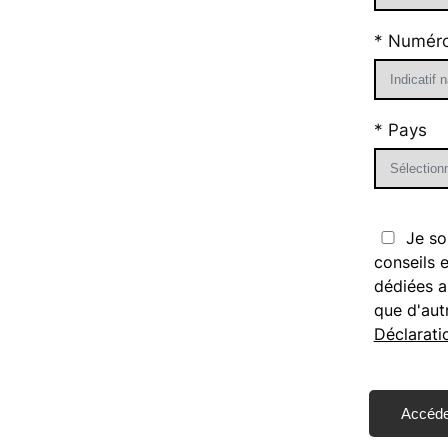
* Numéro
* Pays
Je so
conseils 
dédiées a
que d'aut
Déclarati
Please
leave
this