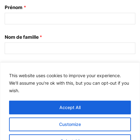
Prénom
*
Nom de famille
*
E-mail
*
This website uses cookies to improve your experience.
We'll assume you're ok with this, but you can opt-out if you
wish.
J'accepte les
Conditions générales d'utilisation du
site web de Splunk
.
Accept All
Please
Customize
leave
this