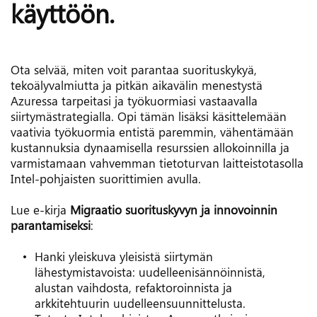
käyttöön.
Ota selvää, miten voit parantaa suorituskykyä, 
tekoälyvalmiutta ja pitkän aikavälin menestystä 
Azuressa tarpeitasi ja työkuormiasi vastaavalla 
siirtymästrategialla. Opi tämän lisäksi käsittelemään 
vaativia työkuormia entistä paremmin, vähentämään 
kustannuksia dynaamisella resurssien allokoinnilla ja 
varmistamaan vahvemman tietoturvan laitteistotasolla 
Intel-pohjaisten suorittimien avulla.
Lue e-kirja 
Migraatio suorituskyvyn ja innovoinnin 
parantamiseksi
:
Hanki yleiskuva yleisistä siirtymän 
lähestymistavoista: uudelleenisännöinnistä, 
alustan vaihdosta, refaktoroinnista ja 
arkkitehtuurin uudelleensuunnittelusta. 