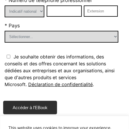
* Numéro de téléphone professionnel
* Pays
Je souhaite obtenir des informations, des
conseils et des offres concernant les solutions
dédiées aux entreprises et aux organisations, ainsi
que d'autres produits et services
Microsoft.
Déclaration de confidentialité
.
Please
leave
this
field
* indique le champ requis
empty.
This website uses cookies to improve your experience.